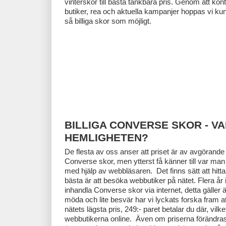
vinterskor till bästa tänkbara pris. Genom att kont
butiker, rea och aktuella kampanjer hoppas vi kun
så billiga skor som möjligt.
BILLIGA CONVERSE SKOR - VA
HEMLIGHETEN?
De flesta av oss anser att priset är av avgörand
Converse skor, men ytterst få känner till var man 
med hjälp av webbläsaren. Det finns sätt att hitta
bästa är att besöka webbutiker på nätet. Flera år i r
inhandla Converse skor via internet, detta gäller 
möda och lite besvär har vi lyckats forska fram a
nätets lägsta pris, 249:- paret betalar du där, vilke
webbutikerna online. Även om priserna förändras ö