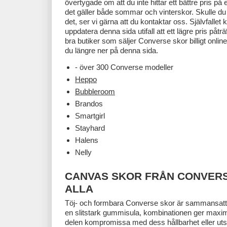
övertygade om att du inte hittar ett bättre pris p
det gäller både sommar och vinterskor. Skulle 
det, ser vi gärna att du kontaktar oss. Självfallet
uppdatera denna sida utifall att ett lägre pris påträ
bra butiker som säljer Converse skor billigt online
du längre ner på denna sida.
- över 300 Converse modeller
Heppo
Bubbleroom
Brandos
Smartgirl
Stayhard
Halens
Nelly
CANVAS SKOR FRÅN CONVER
ALLA
Töj- och formbara Converse skor är sammansat
en slitstark gummisula, kombinationen ger maxima
delen kompromissa med dess hållbarhet eller ut