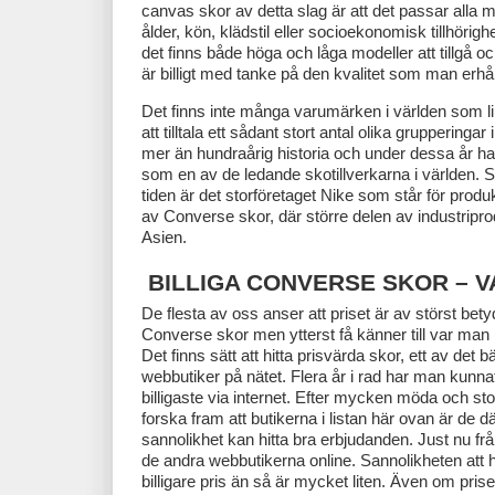
canvas skor av detta slag är att det passar alla
ålder, kön, klädstil eller socioekonomisk tillhörigh
det finns både höga och låga modeller att tillgå 
är billigt med tanke på den kvalitet som man erhål
Det finns inte många varumärken i världen som l
att tilltala ett sådant stort antal olika grupperinga
mer än hundraårig historia och under dessa år har
som en av de ledande skotillverkarna i världen. Sed
tiden är det storföretaget Nike som står för produ
av Converse skor, där större delen av industriprodu
Asien.
BILLIGA CONVERSE SKOR – V
De flesta av oss anser att priset är av störst bet
Converse skor men ytterst få känner till var man
Det finns sätt att hitta prisvärda skor, ett av det 
webbutiker på nätet. Flera år i rad har man kunn
billigaste via internet. Efter mycken möda och sto
forska fram att butikerna i listan här ovan är de 
sannolikhet kan hitta bra erbjudanden. Just nu från
de andra webbutikerna online. Sannolikheten att hi
billigare pris än så är mycket liten. Även om prise