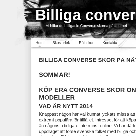
Billiga conve
Vi hittar de billigaste Converse skorna på internet
Hem
Skostorlek
Rätt skor
Kontakta
BILLIGA CONVERSE SKOR PÅ NÄ
SOMMAR!
KÖP ERA CONVERSE SKOR ONL
MODELLER
VAD ÄR NYTT 2014
Knappast någon har väl kunnat lyckats missa att
extremt populära för tillfället. Intresset för att k
än någonsin tidigare inte minst online. Vi har därf
uppdraget att förse svenska folket med billiga 